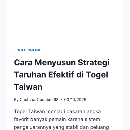
TOGEL ONLINE
Cara Menyusun Strategi
Taruhan Efektif di Togel
Taiwan
By
CastuaarCudebu268
03/10/2026
Togel Taiwan menjadi pasaran angka
favorit banyak pemain karena sistem
pengeluarannya yang stabil dan peluang