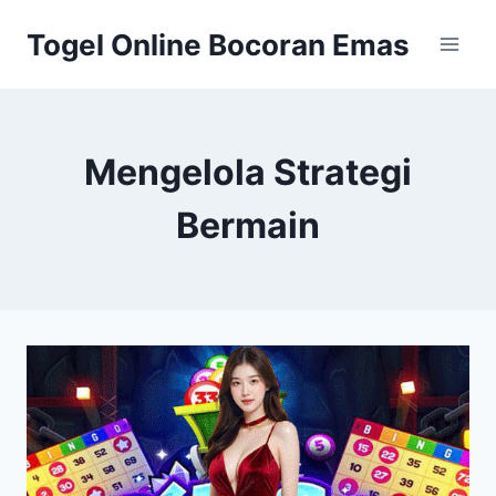
Skip
Togel Online Bocoran Emas
to
content
Mengelola Strategi
Bermain