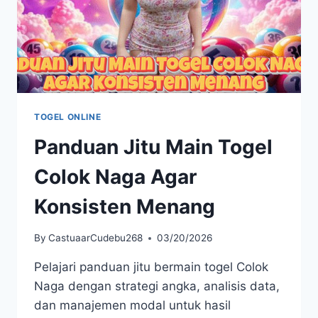
TOGEL ONLINE
Panduan Jitu Main Togel
Colok Naga Agar
Konsisten Menang
By
CastuaarCudebu268
03/20/2026
Pelajari panduan jitu bermain togel Colok
Naga dengan strategi angka, analisis data,
dan manajemen modal untuk hasil