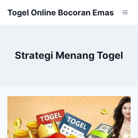
Skip
Togel Online Bocoran Emas
to
content
Strategi Menang Togel