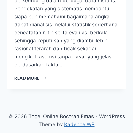
berkembang dalam berbagai data historis.
Pendekatan yang sistematis membantu
siapa pun memahami bagaimana angka
dapat dianalisis melalui statistik sederhana
pencatatan rutin serta evaluasi berkala
sehingga keputusan yang diambil lebih
rasional terarah dan tidak sekadar
mengikuti asumsi tanpa dasar yang jelas
berdasarkan fakta…
PANDUAN
READ MORE
LENGKAP
SUSUN
KOMBINASI
DI
TOGEL
INDONESIA
© 2026 Togel Online Bocoran Emas - WordPress
Theme by
Kadence WP