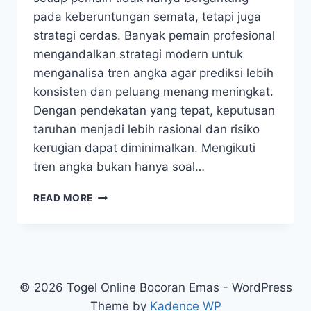
pada keberuntungan semata, tetapi juga
strategi cerdas. Banyak pemain profesional
mengandalkan strategi modern untuk
menganalisa tren angka agar prediksi lebih
konsisten dan peluang menang meningkat.
Dengan pendekatan yang tepat, keputusan
taruhan menjadi lebih rasional dan risiko
kerugian dapat diminimalkan. Mengikuti
tren angka bukan hanya soal…
STRATEGI
READ MORE
MODERN
MENGIKUTI
TREN
ANGKA
TOGEL
HONGKONG
© 2026 Togel Online Bocoran Emas - WordPress
AGAR
Theme by
Kadence WP