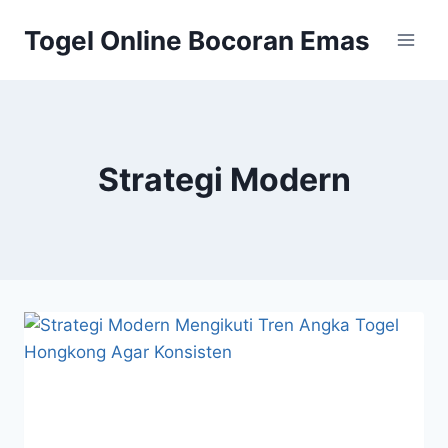
Skip
Togel Online Bocoran Emas
to
content
Strategi Modern