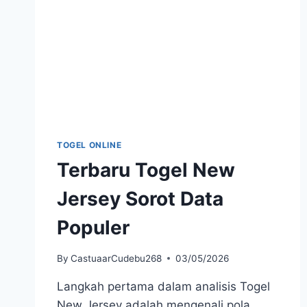
TOGEL ONLINE
Terbaru Togel New
Jersey Sorot Data
Populer
By
CastuaarCudebu268
03/05/2026
Langkah pertama dalam analisis Togel
New Jersey adalah mengenali pola