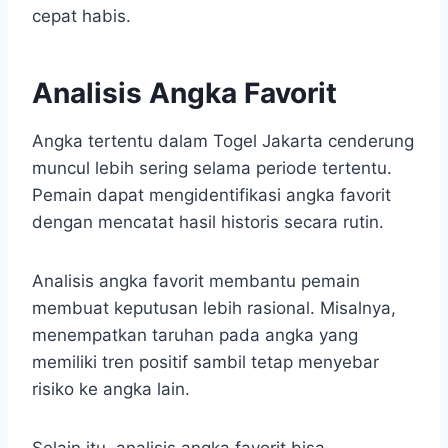
cepat habis.
Analisis Angka Favorit
Angka tertentu dalam Togel Jakarta cenderung
muncul lebih sering selama periode tertentu.
Pemain dapat mengidentifikasi angka favorit
dengan mencatat hasil historis secara rutin.
Analisis angka favorit membantu pemain
membuat keputusan lebih rasional. Misalnya,
menempatkan taruhan pada angka yang
memiliki tren positif sambil tetap menyebar
risiko ke angka lain.
Selain itu, analisis angka favorit bisa