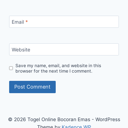
Email
*
Website
Save my name, email, and website in this
browser for the next time I comment.
© 2026 Togel Online Bocoran Emas - WordPress
Theme by
Kadence WP