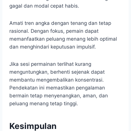
gagal dan modal cepat habis.
Amati tren angka dengan tenang dan tetap
rasional. Dengan fokus, pemain dapat
memanfaatkan peluang menang lebih optimal
dan menghindari keputusan impulsif.
Jika sesi permainan terlihat kurang
menguntungkan, berhenti sejenak dapat
membantu mengembalikan konsentrasi.
Pendekatan ini memastikan pengalaman
bermain tetap menyenangkan, aman, dan
peluang menang tetap tinggi.
Kesimpulan