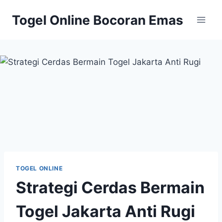
Skip
Togel Online Bocoran Emas
to
content
TOGEL ONLINE
Strategi Cerdas Bermain
Togel Jakarta Anti Rugi