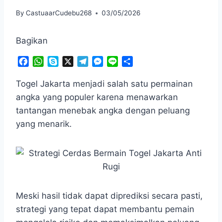
By
CastuaarCudebu268
03/05/2026
Bagikan
F
W
S
X
T
M
L
S
a
h
k
e
e
i
h
c
a
y
l
s
n
a
Togel Jakarta menjadi salah satu permainan
e
t
p
e
s
e
r
angka yang populer karena menawarkan
b
s
e
g
e
e
tantangan menebak angka dengan peluang
o
A
r
n
yang menarik.
o
p
a
g
k
p
m
e
r
Meski hasil tidak dapat diprediksi secara pasti,
strategi yang tepat dapat membantu pemain