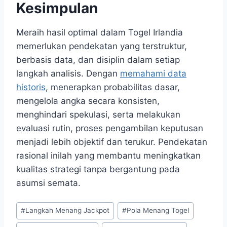
Kesimpulan
Meraih hasil optimal dalam Togel Irlandia
memerlukan pendekatan yang terstruktur,
berbasis data, dan disiplin dalam setiap
langkah analisis. Dengan
memahami data
historis
, menerapkan probabilitas dasar,
mengelola angka secara konsisten,
menghindari spekulasi, serta melakukan
evaluasi rutin, proses pengambilan keputusan
menjadi lebih objektif dan terukur. Pendekatan
rasional inilah yang membantu meningkatkan
kualitas strategi tanpa bergantung pada
asumsi semata.
Post
#
Langkah Menang Jackpot
#
Pola Menang Togel
Tags: