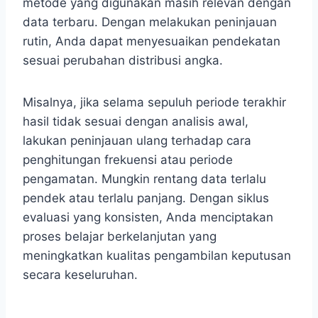
metode yang digunakan masih relevan dengan
data terbaru. Dengan melakukan peninjauan
rutin, Anda dapat menyesuaikan pendekatan
sesuai perubahan distribusi angka.
Misalnya, jika selama sepuluh periode terakhir
hasil tidak sesuai dengan analisis awal,
lakukan peninjauan ulang terhadap cara
penghitungan frekuensi atau periode
pengamatan. Mungkin rentang data terlalu
pendek atau terlalu panjang. Dengan siklus
evaluasi yang konsisten, Anda menciptakan
proses belajar berkelanjutan yang
meningkatkan kualitas pengambilan keputusan
secara keseluruhan.