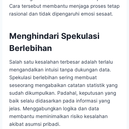
Cara tersebut membantu menjaga proses tetap
rasional dan tidak dipengaruhi emosi sesaat.
Menghindari Spekulasi
Berlebihan
Salah satu kesalahan terbesar adalah terlalu
mengandalkan intuisi tanpa dukungan data.
Spekulasi berlebihan sering membuat
seseorang mengabaikan catatan statistik yang
sudah dikumpulkan. Padahal, keputusan yang
baik selalu didasarkan pada informasi yang
jelas. Menggabungkan logika dan data
membantu meminimalkan risiko kesalahan
akibat asumsi pribadi.