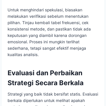
Untuk menghindari spekulasi, biasakan
melakukan verifikasi sebelum menentukan
pilihan. Tinjau kembali tabel frekuensi, cek
konsistensi metode, dan pastikan tidak ada
keputusan yang diambil karena dorongan
emosional. Proses ini mungkin terlihat
sederhana, tetapi sangat efektif menjaga
kualitas analisis.
Evaluasi dan Perbaikan
Strategi Secara Berkala
Strategi yang baik tidak bersifat statis. Evaluasi
berkala diperlukan untuk melihat apakah