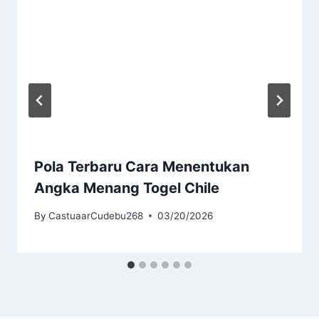
Pola Terbaru Cara Menentukan
Angka Menang Togel Chile
By
CastuaarCudebu268
03/20/2026