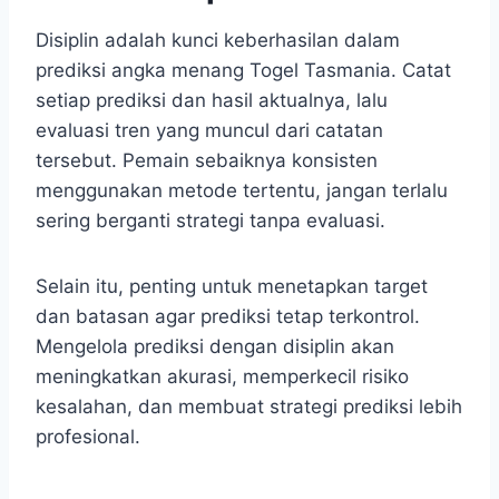
Disiplin adalah kunci keberhasilan dalam
prediksi angka menang Togel Tasmania. Catat
setiap prediksi dan hasil aktualnya, lalu
evaluasi tren yang muncul dari catatan
tersebut. Pemain sebaiknya konsisten
menggunakan metode tertentu, jangan terlalu
sering berganti strategi tanpa evaluasi.
Selain itu, penting untuk menetapkan target
dan batasan agar prediksi tetap terkontrol.
Mengelola prediksi dengan disiplin akan
meningkatkan akurasi, memperkecil risiko
kesalahan, dan membuat strategi prediksi lebih
profesional.