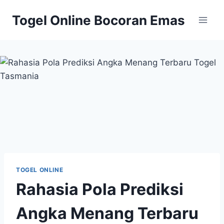
Skip
Togel Online Bocoran Emas
to
content
TOGEL ONLINE
Rahasia Pola Prediksi
Angka Menang Terbaru