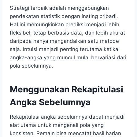
Strategi terbaik adalah menggabungkan
pendekatan statistik dengan insting pribadi.
Hal ini memungkinkan prediksi menjadi lebih
fleksibel, tetap berbasis data, dan lebih akurat
daripada hanya mengandalkan satu metode
saja. Intuisi menjadi penting terutama ketika
angka-angka yang muncul mulai bervariasi dari
pola sebelumnya.
Menggunakan Rekapitulasi
Angka Sebelumnya
Rekapitulasi angka sebelumnya dapat menjadi
alat utama untuk mengenali pola yang
konsisten. Pemain bisa mencatat hasil harian