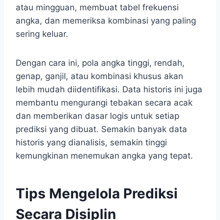
atau mingguan, membuat tabel frekuensi
angka, dan memeriksa kombinasi yang paling
sering keluar.
Dengan cara ini, pola angka tinggi, rendah,
genap, ganjil, atau kombinasi khusus akan
lebih mudah diidentifikasi. Data historis ini juga
membantu mengurangi tebakan secara acak
dan memberikan dasar logis untuk setiap
prediksi yang dibuat. Semakin banyak data
historis yang dianalisis, semakin tinggi
kemungkinan menemukan angka yang tepat.
Tips Mengelola Prediksi
Secara Disiplin