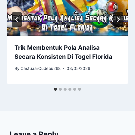
Trik Membentuk Pola Analisa
Secara Konsisten Di Togel Florida
By
CastuaarCudebu268
03/05/2026
Leave a Reply